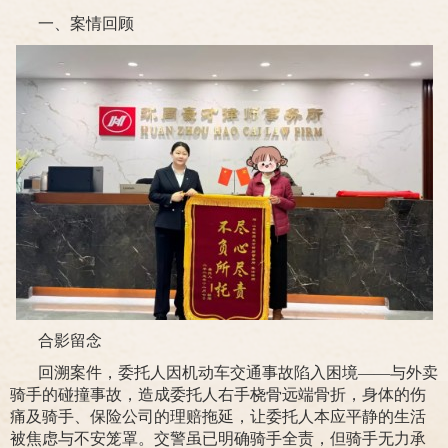
一、案情回顾
合影留念
回溯案件，委托人因机动车交通事故陷入困境——与外卖
骑手的碰撞事故，造成委托人右手桡骨远端骨折，身体的伤
痛及骑手、保险公司的理赔拖延，让委托人本应平静的生活
被焦虑与不安笼罩。交警虽已明确骑手全责，但骑手无力承