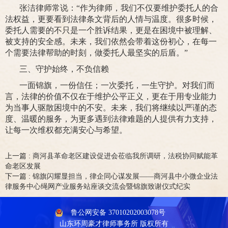
张洁律师常说：“作为律师，我们不仅要维护委托人的合
法权益，更要看到法律条文背后的人情与温度。很多时候，
委托人需要的不只是一个胜诉结果，更是在困境中被理解、
被支持的安全感。未来，我们依然会带着这份初心，在每一
个需要法律帮助的时刻，做委托人最坚实的后盾。”
三、守护始终，不负信赖
一面锦旗，一份信任；一次委托，一生守护。对我们而
言，法律的价值不仅在于维护公平正义，更在于用专业能力
为当事人驱散困境中的不安。未来，我们将继续以严谨的态
度、温暖的服务，为更多遇到法律难题的人提供有力支持，
让每一次维权都充满安心与希望。
上一篇 :
商河县革命老区建设促进会莅临我所调研，法税协同赋能革
命老区发展
下一篇 :
锦旗闪耀显担当，律企同心谋发展——商河县中小微企业法
律服务中心绳网产业服务站座谈交流会暨锦旗致谢仪式纪实
鲁公网安备 37010202003078号
山东环周豪才律师事务所 版权所有