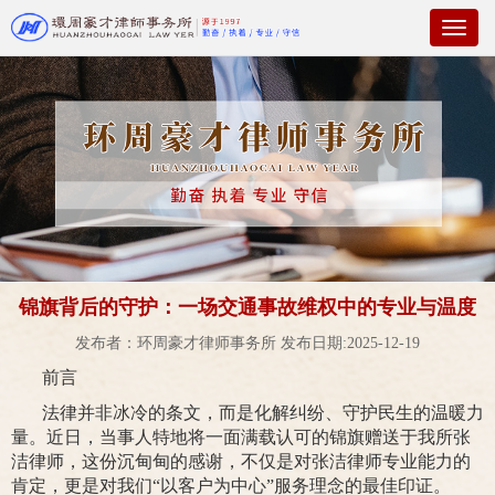
Toggl
naviga
锦旗背后的守护：一场交通事故维权中的专业与温度
发布者：环周豪才律师事务所 发布日期:2025-12-19
前言
法律并非冰冷的条文，而是化解纠纷、守护民生的温暖力
量。近日，当事人特地将一面满载认可的锦旗赠送于我所张
洁律师，这份沉甸甸的感谢，不仅是对张洁律师专业能力的
肯定，更是对我们“以客户为中心”服务理念的最佳印证。