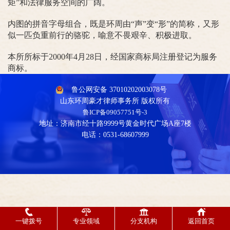
矩”和法律服务空间的广阔。
内图的拼音字母组合，既是环周由“声”变“形”的简称，又形
似一匹负重前行的骆驼，喻意不畏艰辛、积极进取。
本所所标于2000年4月28日，经国家商标局注册登记为服务
商标。
鲁公网安备 37010202003078号
山东环周豪才律师事务所 版权所有
鲁ICP备09057751号-3
地址：济南市经十路9999号黄金时代广场A座7楼
电话：0531-68607999
一键拨号
专业领域
分支机构
返回首页