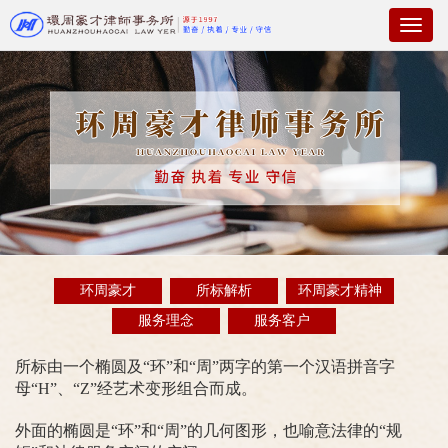
Toggl
naviga
环周豪才
所标解析
环周豪才精神
服务理念
服务客户
所标由一个椭圆及“环”和“周”两字的第一个汉语拼音字
母“H”、“Z”经艺术变形组合而成。
外面的椭圆是“环”和“周”的几何图形，也喻意法律的“规