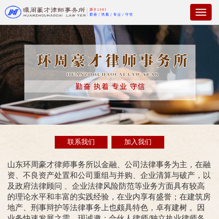
Toggl
naviga
联系我们
加入我们
山东环周豪才律师事务所以金融、公司法律事务为主，在融
资、不良资产处置和公司重组与并购、企业清算与破产，以
及政府法律顾问 、企业法律风险防范等业务方面具有较高
的理论水平和丰富的实践经验，在业内享有盛誉；在建筑房
地产、刑事辩护等法律事务上也颇具特色，卓有建树 。因
业务快速发展之需，现诚邀：合伙人律师/独立执业律师各