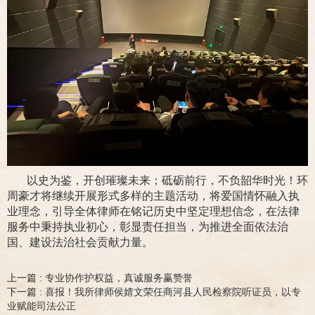
以史为鉴，开创璀璨未来；砥砺前行，不负韶华时光！环
周豪才将继续开展形式多样的主题活动，将爱国情怀融入执
业理念，引导全体律师在铭记历史中坚定理想信念，在法律
服务中秉持执业初心，彰显责任担当，为推进全面依法治
国、建设法治社会贡献力量。
上一篇 :
专业协作护权益，真诚服务赢赞誉
下一篇 :
喜报！我所律师侯婧文荣任商河县人民检察院听证员，以专
业赋能司法公正