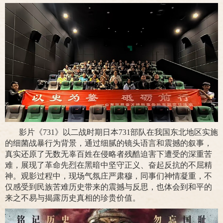
影片《731》以二战时期日本731部队在我国东北地区实施
的细菌战暴行为背景，通过细腻的镜头语言和震撼的叙事，
真实还原了无数无辜百姓在侵略者残酷迫害下遭受的深重苦
难，展现了革命先烈在黑暗中坚守正义、奋起反抗的不屈精
神。观影过程中，现场气氛庄严肃穆，同事们神情凝重，不
仅感受到民族苦难历史带来的震撼与反思，也体会到和平的
来之不易与揭露历史真相的珍贵价值。