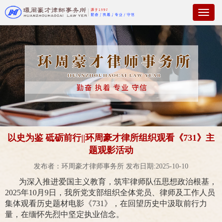
Toggl
naviga
以史为鉴 砥砺前行||环周豪才律所组织观看《731》主
题观影活动
发布者：环周豪才律师事务所 发布日期:2025-10-10
为深入推进爱国主义教育，筑牢律师队伍思想政治根基，
2025年10月9日，我所党支部组织全体党员、律师及工作人员
集体观看历史题材电影《731》，在回望历史中汲取前行力
量，在缅怀先烈中坚定执业信念。