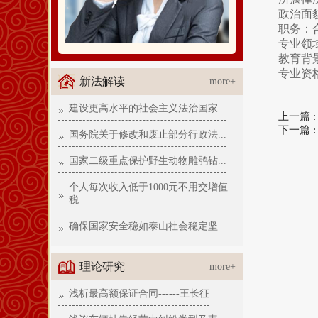
政治面
职务：
专业领
教育背
专业资
新法解读
more+
建设更高水平的社会主义法治国家...
上一篇 
下一篇 
国务院关于修改和废止部分行政法...
国家二级重点保护野生动物雕鸮钻...
个人每次收入低于1000元不用交增值
税
确保国家安全稳如泰山社会稳定坚...
理论研究
more+
浅析最高额保证合同------王长征