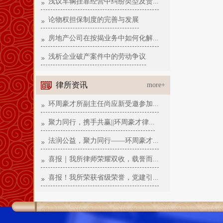
浅议车辆挂靠经营中纠纷类型及责...
论物权担保制度的完善与发展
房地产公司在按揭业务中如何化解...
浅析企业破产案件中的劳动争议
律所资讯
more+
环周豪才所副主任尚应新受邀参加...
聚力同行，携手共赢||环周豪才律...
法润公益，聚力同行——环周豪才...
喜报｜我所律师荣耀双收，载誉而...
喜报！我所荣获省级荣誉，党建引...