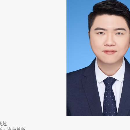
杨超
所：济南总所